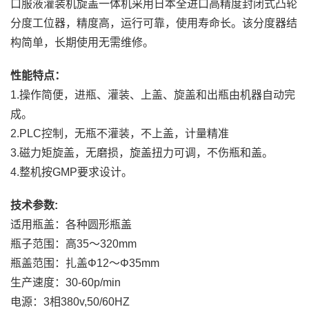
口服液灌装机旋盖一体机采用日本全进口高精度封闭式凸轮
分度工位器，精度高，运行可靠，使用寿命长。该分度器结
构简单，长期使用无需维修。
性能特点：
1.操作简便，进瓶、灌装、上盖、旋盖和出瓶由机器自动完
成。
2.PLC控制，无瓶不灌装，不上盖，计量精准
3.磁力矩旋盖，无磨损，旋盖扭力可调，不伤瓶和盖。
4.整机按GMP要求设计。
技术参数:
适用瓶盖：各种圆形瓶盖
瓶子范围：高35～320mm
瓶盖范围：扎盖Φ12～Φ35mm
生产速度：30-60p/min
电源：3相380v,50/60HZ